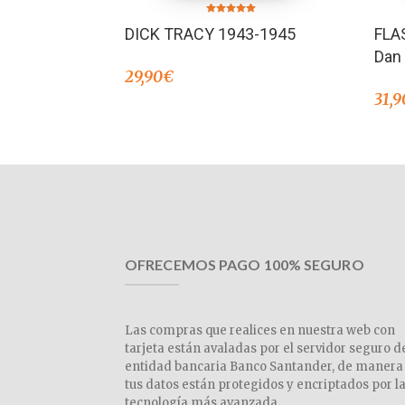
Valorado en
DICK TRACY 1943-1945
FLA
4.88
de 5
Dan 
29,90
€
31,9
OFRECEMOS PAGO 100% SEGURO
Las compras que realices en nuestra web con
tarjeta están avaladas por el servidor seguro d
entidad bancaria Banco Santander, de manera
tus datos están protegidos y encriptados por l
tecnología más avanzada.