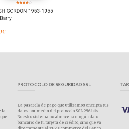
Valorado
SH GORDON 1953-1955
en
4.00
de 5
Barry
0
€
PROTOCOLO DE SEGURIDAD SSL
TAR
La pasarela de pago que utilizamos encripta tus
e la
datos por medio del protocolo SSL 256 bits.
 que
Nuestro sistema no almacena ningún dato
a
bancario de tu tarjeta de crédito, sino que va
directamente al TPV Ecommerce del Banco.