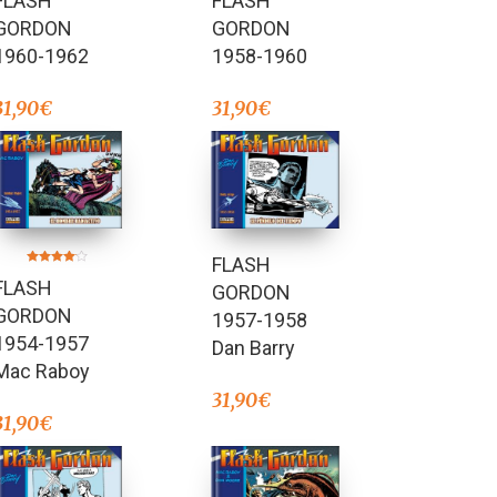
FLASH
FLASH
de 5
4.00
de 5
GORDON
GORDON
1960-1962
1958-1960
31,90
€
31,90
€
FLASH
Valorado
FLASH
en
GORDON
4.00
de 5
GORDON
1957-1958
1954-1957
Dan Barry
Mac Raboy
31,90
€
31,90
€