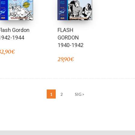
FLASH
Flash Gordon
GORDON
1942-1944
1940-1942
32,90
€
29,90
€
1
2
SIG >