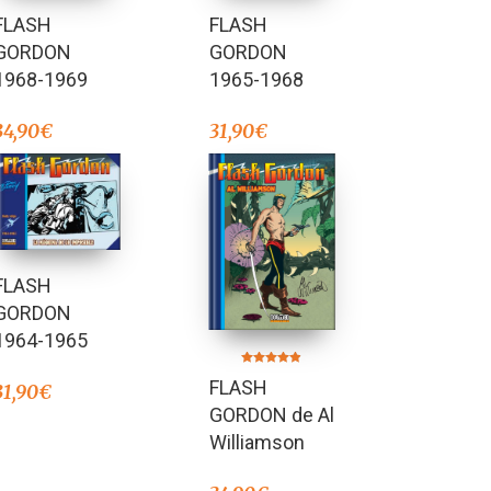
FLASH
FLASH
GORDON
GORDON
1968-1969
1965-1968
34,90
€
31,90
€
FLASH
GORDON
1964-1965
Valorado en
FLASH
4.78
31,90
€
de 5
GORDON de Al
Williamson