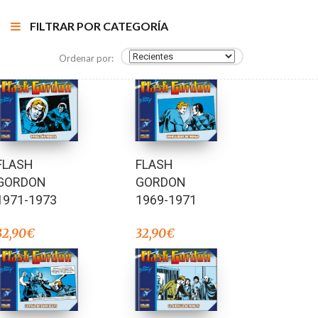
FILTRAR POR CATEGORÍA
Ordenar por:
FLASH
FLASH
GORDON
GORDON
1971-1973
1969-1971
32,90
€
32,90
€