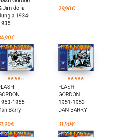
Flash Gordon
de 5
& Jim de la
29,90
€
Jungla 1934-
1935
34,90
€
Valorado en
Valorado
FLASH
FLASH
5.00
en
de 5
4.00
de 5
GORDON
GORDON
1951-1953
1953-1955
DAN BARRY
Dan Barry
31,90
€
31,90
€