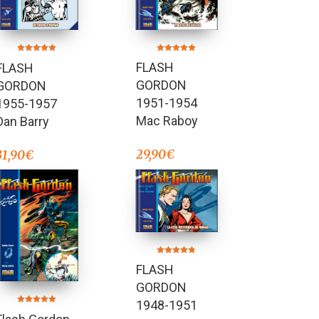
Valorado en
Valorado en
FLASH
FLASH
5.00
5.00
de 5
de 5
GORDON
GORDON
1951-1954
1955-1957
Mac Raboy
Dan Barry
29,90
€
31,90
€
Valorado en
FLASH
4.67
de 5
GORDON
1948-1951
Valorado en
4.91