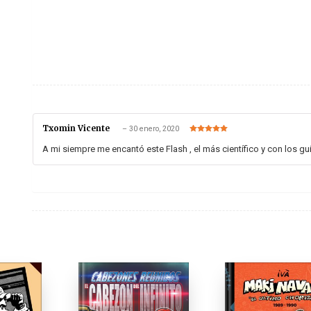
Txomin Vicente
–
30 enero, 2020
Valorado en
5
de 5
A mi siempre me encantó este Flash , el más científico y con los g