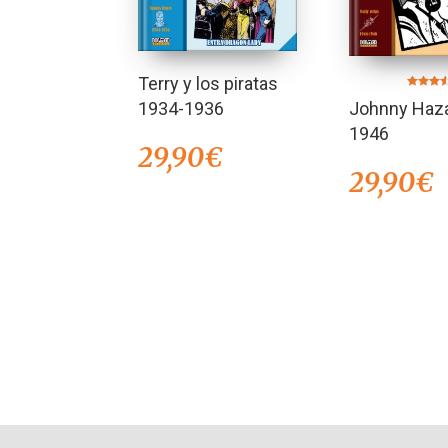
Terry y los piratas
Valorado
1934-1936
Johnny Haza
en
3.50
de 5
1946
29,90
€
29,90
€