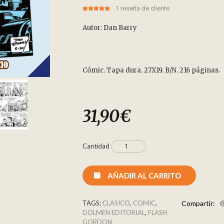
1
reseña de cliente
5.00
5
1
out of
based on
customer
Autor: Dan Barry
rating
Cómic. Tapa dura. 27X19. B/N. 216 páginas.
31,90
€
Cantidad
AÑADIR AL CARRITO
TAGS:
CLASICO
,
COMIC
,
Compartir:
DOLMEN EDITORIAL
,
FLASH
GORDON