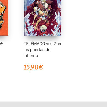
9-
TELÉMACO vol. 2: en
las puertas del
infierno
15,90
€