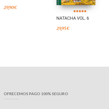
29,90
€
Valorado en
NATACHA VOL. 6
5.00
de 5
29,95
€
OFRECEMOS PAGO 100% SEGURO