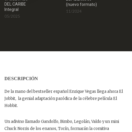
DEL CARIBE
0
(nuevo formato)
Integral
11/2024
05/2025
DESCRIPCIÓN
De la mano del bestseller español Enrique Vegas llega ahora El
Jobbit, la genial adaptación paródica de la célebre película El
Hobbit.
Un adivino llamado Gandolfo, Bimbo, Legolán, Valdo y un mini
Chuck Norris de los enanos, Torín, formarán la comitiva