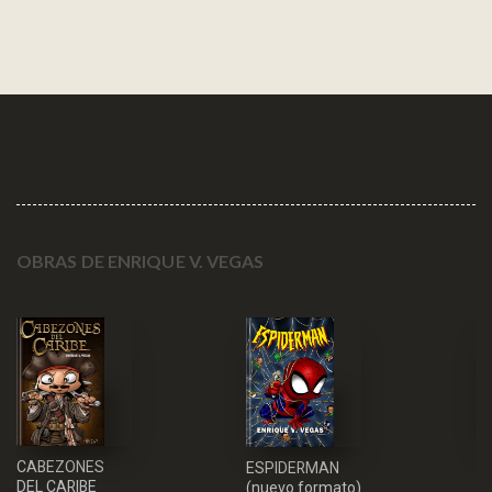
OBRAS DE ENRIQUE V. VEGAS
A
CABEZONES
ESPIDERMAN
DEL CARIBE
0
(nuevo formato)