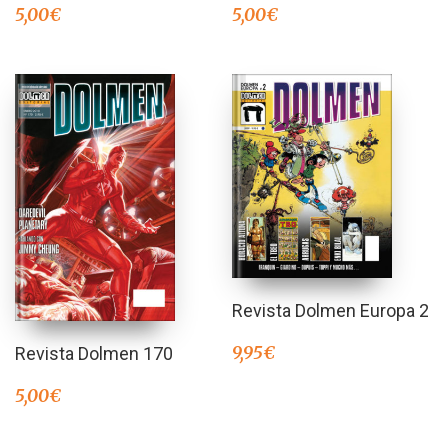
5,00
€
5,00
€
Revista Dolmen Europa 2
9,95
€
Revista Dolmen 170
5,00
€