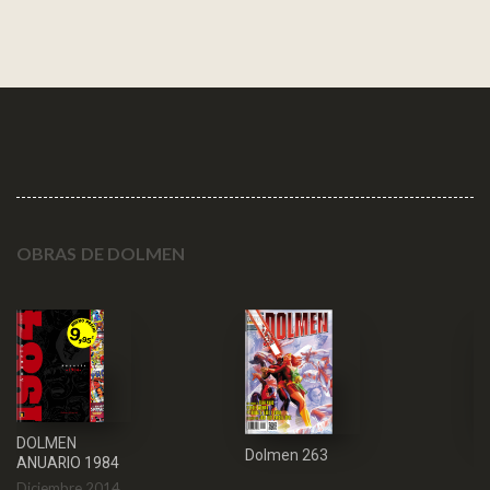
OBRAS DE DOLMEN
DOLMEN
Dolmen 263
D
ANUARIO 1984
Diciembre 2014