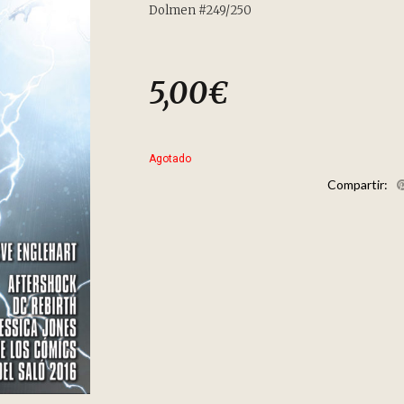
Dolmen #249/250
5,00
€
Agotado
Compartir: