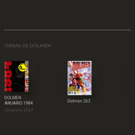
OBRAS DE DOLMEN
DOLMEN
Dolmen 263
D
ANUARIO 1984
Diciembre 2014