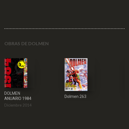
OBRAS DE DOLMEN
DOLMEN
Dolmen 263
D
ANUARIO 1984
Diciembre 2014