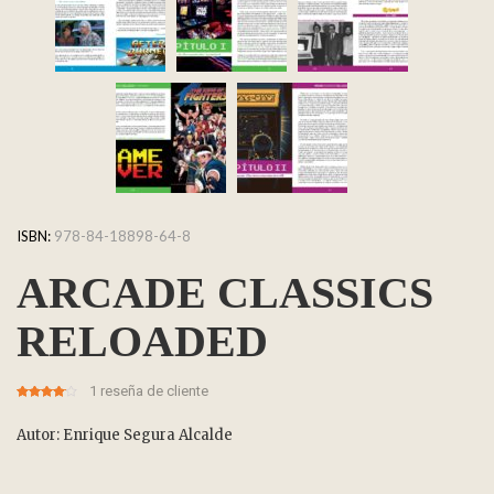
ISBN:
978-84-18898-64-8
ARCADE CLASSICS
RELOADED
1
reseña de cliente
4.00
5
1
out
of
based
on
Autor: Enrique Segura Alcalde
customer
rating