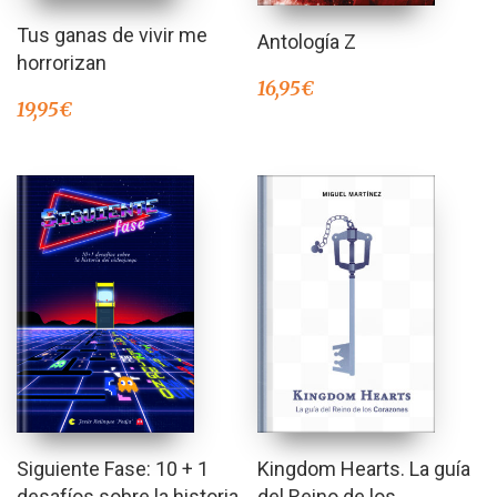
Tus ganas de vivir me
Antología Z
horrorizan
16,95
€
19,95
€
Kingdom Hearts. La guía
Siguiente Fase: 10 + 1
del Reino de los
desafíos sobre la historia