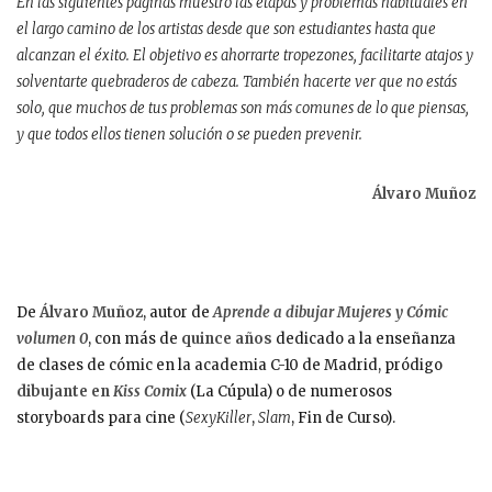
En las siguientes páginas muestro las etapas y problemas habituales en
el largo camino de los artistas desde que son estudiantes hasta que
alcanzan el éxito. El objetivo es ahorrarte tropezones, facilitarte atajos y
solventarte quebraderos de cabeza. También hacerte ver que no estás
solo, que muchos de tus problemas son más comunes de lo que piensas,
y que todos ellos tienen solución o se pueden prevenir.
Álvaro Muñoz
De
Álvaro Muñoz
, autor de
Aprende a dibujar Mujeres y Cómic
volumen 0
,
con más de
quince años
dedicado a la enseñanza
de clases de cómic en la academia C-10 de Madrid, pródigo
dibujante en
Kiss Comix
(La Cúpula) o de numerosos
storyboards para cine (
SexyKiller
,
Slam
, Fin de Curso).