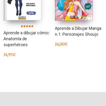
Aprende a Dibujar Manga
Valorado en
Aprende a dibujar cómic:
5.00
n.1: Personajes Shoujo
de 5
Anatomía de
14,00
€
superhéroes
14,95
€