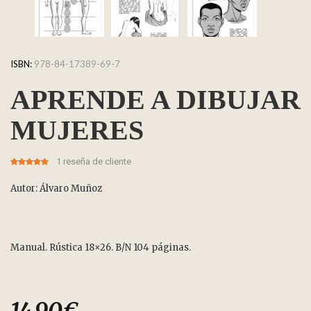
ISBN:
978-84-17389-69-7
APRENDE A DIBUJAR
MUJERES
1
reseña de cliente
5.00
5
1
out of
based on
customer
Autor: Álvaro Muñoz
rating
Manual. Rústica 18×26. B/N 104 páginas.