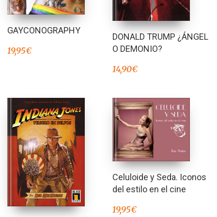
GAYCONOGRAPHY
DONALD TRUMP ¿ÁNGEL
O DEMONIO?
19,95
€
14,90
€
Celuloide y Seda. Iconos
del estilo en el cine
19,95
€