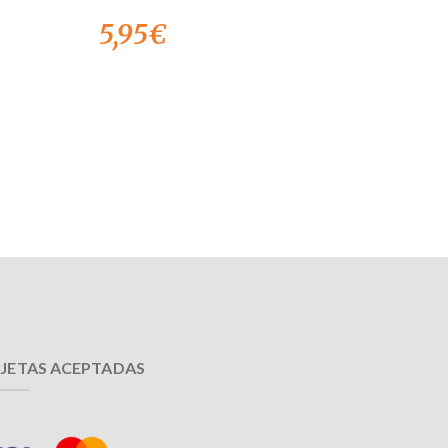
5,95
€
JETAS ACEPTADAS