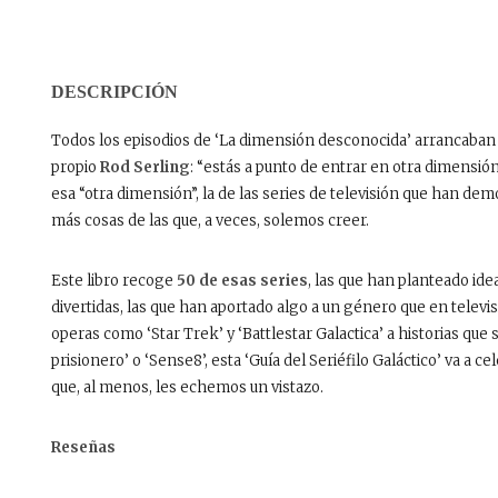
DESCRIPCIÓN
Todos los episodios de ‘La dimensión desconocida’ arrancaban 
propio
Rod Serling
: “estás a punto de entrar en otra dimensión”
esa “otra dimensión”, la de las series de televisión que han de
más cosas de las que, a veces, solemos creer.
Este libro recoge
50 de esas series
, las que han planteado ide
divertidas, las que han aportado algo a un género que en televi
operas como ‘Star Trek’ y ‘Battlestar Galactica’ a historias que
prisionero’ o ‘Sense8’, esta ‘Guía del Seriéfilo Galáctico’ va a c
que, al menos, les echemos un vistazo.
Reseñas