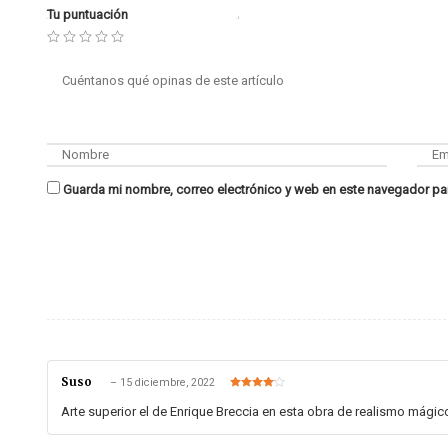
Tu puntuación
Guarda mi nombre, correo electrónico y web en este navegador pa
Suso
–
15 diciembre, 2022
Valorado
en
4
de 5
Arte superior el de Enrique Breccia en esta obra de realismo mágico