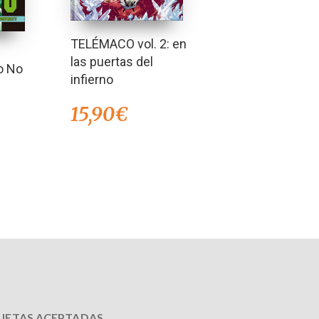
TELÉMACO vol. 2: en
las puertas del
o No
infierno
15,90
€
JETAS ACEPTADAS