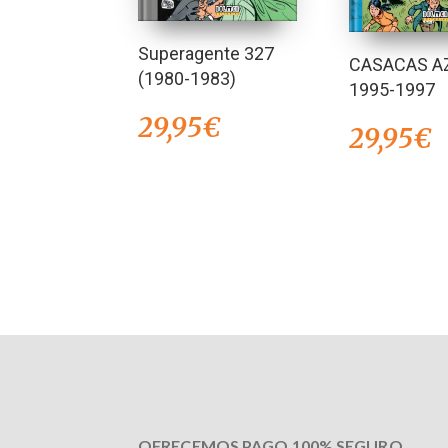
Superagente 327
CASACAS A
(1980-1983)
1995-1997
29,95
€
29,95
€
OFRECEMOS PAGO 100% SEGURO