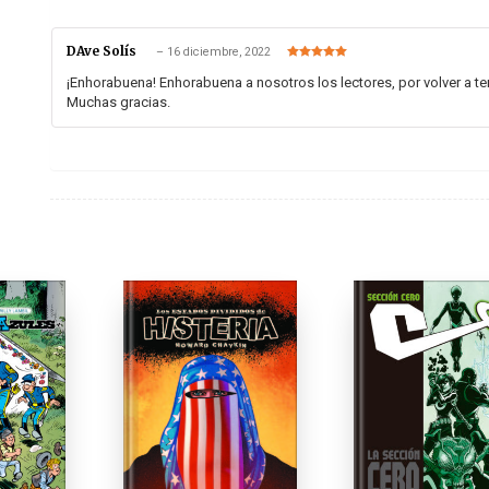
DAve Solís
–
16 diciembre, 2022
Valorado en
5
de 5
¡Enhorabuena! Enhorabuena a nosotros los lectores, por volver a te
Muchas gracias.