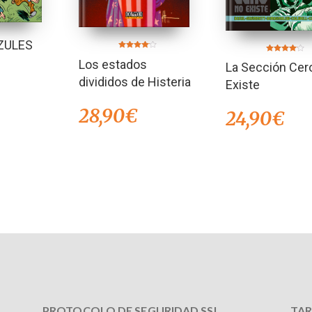
ZULES
Valorado
Valorado
Los estados
en
La Sección Cer
en
4.00
4.00
de 5
divididos de Histeria
de 5
Existe
28,90
€
24,90
€
PROTOCOLO DE SEGURIDAD SSL
TAR