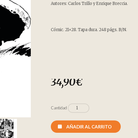
customer
Autores: Carlos Trillo y Enrique Breccia.
ratings
Cómic. 21×28. Tapa dura. 248 págs. B/N.
34,90
€
Cantidad
AÑADIR AL CARRITO