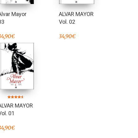
Alvar Mayor
ALVAR MAYOR
03
Vol. 02
34,90
€
34,90
€
Valorado en
ALVAR MAYOR
4.50
de 5
Vol. 01
34,90
€