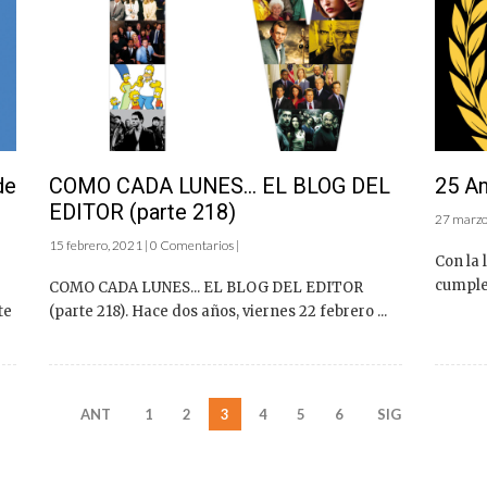
de
COMO CADA LUNES… EL BLOG DEL
25 An
EDITOR (parte 218)
27 marzo,
15 febrero, 2021 | 0 Comentarios |
Con la 
cumple 
COMO CADA LUNES... EL BLOG DEL EDITOR
te
(parte 218). Hace dos años, viernes 22 febrero ...
ANT
1
2
3
4
5
6
SIG