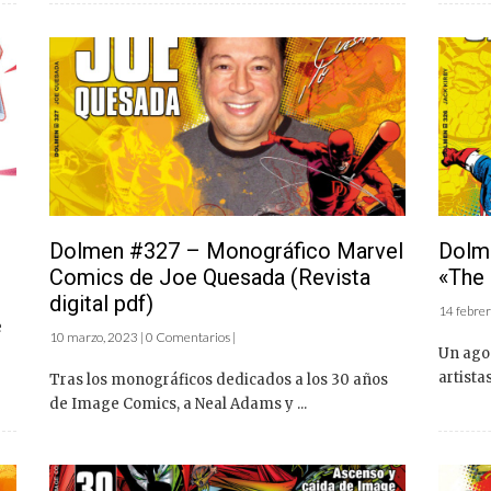
Dolmen #327 – Monográfico Marvel
Dolm
Comics de Joe Quesada (Revista
«The 
digital pdf)
14 febrer
e
10 marzo, 2023 | 0 Comentarios |
Un agos
artista
Tras los monográficos dedicados a los 30 años
de Image Comics, a Neal Adams y ...