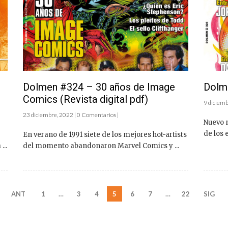
l
Dolmen #324 – 30 años de Image
Dolme
Comics (Revista digital pdf)
9 diciemb
23 diciembre, 2022 | 0 Comentarios |
Nuevo n
de los 
En verano de 1991 siete de los mejores hot-artists
...
del momento abandonaron Marvel Comics y ...
ANT
1
…
3
4
5
6
7
…
22
SIG