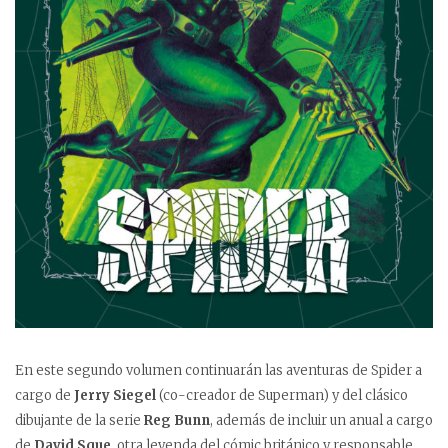
En este segundo volumen continuarán las aventuras de Spider a
cargo de
Jerry Siegel
(co-creador de Superman) y del clásico
dibujante de la serie
Reg Bunn
, además de incluir un anual a cargo
de
David Sque
, otra leyenda del cómic británico y responsable