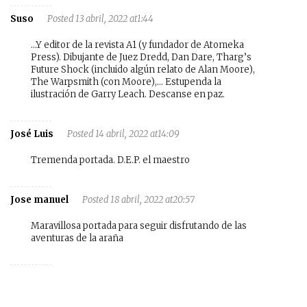
Suso
Posted 13 abril, 2022 at1:44
…Y editor de la revista A1 (y fundador de Atomeka
Press). Dibujante de Juez Dredd, Dan Dare, Tharg’s
Future Shock (incluido algún relato de Alan Moore),
The Warpsmith (con Moore),… Estupenda la
ilustración de Garry Leach. Descanse en paz.
José Luis
Posted 14 abril, 2022 at14:09
Tremenda portada. D.E.P. el maestro
Jose manuel
Posted 18 abril, 2022 at20:57
Maravillosa portada para seguir disfrutando de las
aventuras de la araña