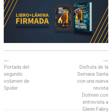
Portada del
Disfruta de la
segundo
Semana Santa
volumen de
con una nueva
Spider
revista
Dolmen con
entrevista a
Glenn Fabry