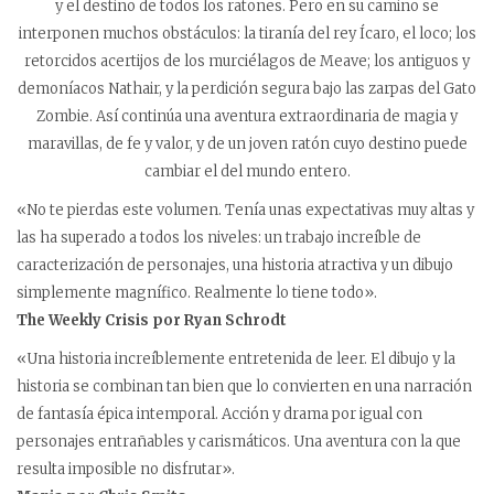
y el destino de todos los ratones. Pero en su camino se
interponen muchos obstáculos: la tiranía del rey Ícaro, el loco; los
retorcidos acertijos de los murciélagos de Meave; los antiguos y
demoníacos Nathair, y la perdición segura bajo las zarpas del Gato
Zombie. Así continúa una aventura extraordinaria de magia y
maravillas, de fe y valor, y de un joven ratón cuyo destino puede
cambiar el del mundo entero.
«No te pierdas este volumen. Tenía unas expectativas muy altas y
las ha superado a todos los niveles: un trabajo increíble de
caracterización de personajes, una historia atractiva y un dibujo
simplemente magnífico. Realmente lo tiene todo».
The Weekly Crisis por Ryan Schrodt
«Una historia increíblemente entretenida de leer. El dibujo y la
historia se combinan tan bien que lo convierten en una narración
de fantasía épica intemporal. Acción y drama por igual con
personajes entrañables y carismáticos. Una aventura con la que
resulta imposible no disfrutar».