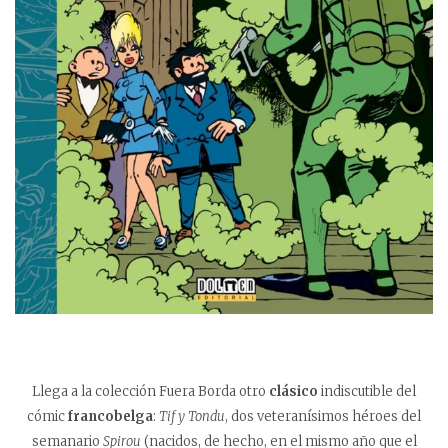
Llega a la colección Fuera Borda otro
clásico
indiscutible del
cómic
francobelga
:
Tif y Tondu
, dos veteranísimos héroes del
semanario
Spirou
(nacidos, de hecho, en el mismo año que el