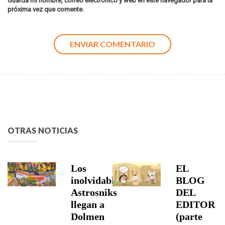
Guarda mi nombre, correo electrónico y web en este navegador para la
próxima vez que comente.
OTRAS NOTICIAS
Los
EL
inolvidables
BLOG
Astrosniks
DEL
llegan a
EDITOR
Dolmen
(parte