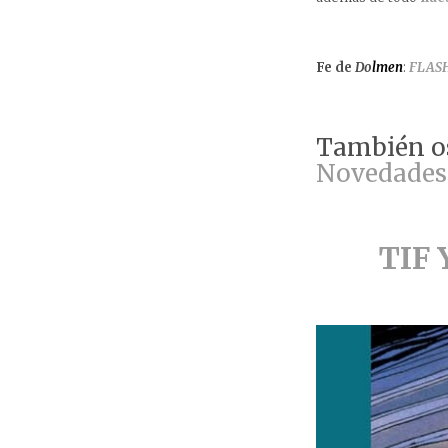
Fe de
Do
lmen
:
FLASH
También os
Novedades 
TIF 