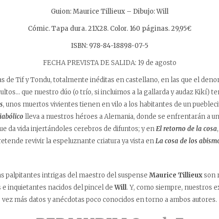
Guion: Maurice Tillieux – Dibujo: Will
Cómic. Tapa dura. 21X28. Color. 160 páginas. 29,95€
ISBN: 978-84-18898-07-5
FECHA PREVISTA DE SALIDA: 19 de agosto
s de Tif y Tondu, totalmente inéditas en castellano, en las que el de
tos… que nuestro dúo (o trío, si incluimos a la gallarda y audaz Kikí) t
s
, unos muertos vivientes tienen en vilo a los habitantes de un puebleci
iabólico
lleva a nuestros héroes a Alemania, donde se enfrentarán a un
ue da vida injertándoles cerebros de difuntos; y en
El retorno de la cosa
etende revivir la espeluznante criatura ya vista en
La cosa de los abism
las palpitantes intrigas del maestro del suspense
Maurice Tillieux
son r
e inquietantes nacidos del pincel de
Will
. Y, como siempre, nuestros e
vez más datos y anécdotas poco conocidos en torno a ambos autores.