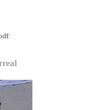
pdf:
rreal