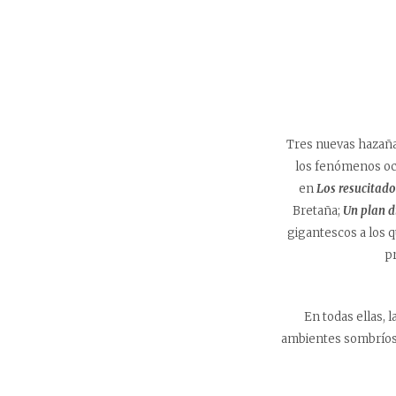
Tres nuevas hazaña
los fenómenos ocul
en
Los resucitado
Bretaña;
Un plan d
gigantescos a los q
pr
En todas ellas, 
ambientes sombríos 