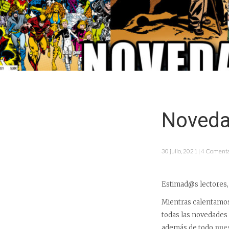
Noveda
30 julio, 2021 | 4 Coment
Estimad@s lectores,
Mientras calentamos
todas las novedades 
además de todo
nue