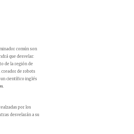
nominador común son
endrá que desvelar:
to de la región de
 creador de robots
, un científico inglés
os
.
ealzadas por los
xtras desvelarán a su