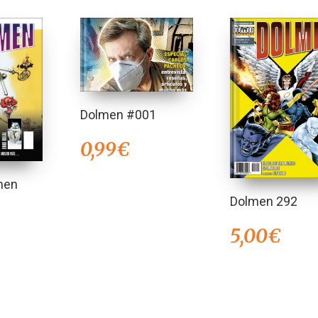
Dolmen #001
0,99
€
men
Dolmen 292
5,00
€