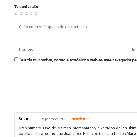
Tu puntuación
Guarda mi nombre, correo electrónico y web en este navegador pa
Suso
–
10 septiembre, 2021
Valorado
en
4
de 5
Gran número. Uno de los más interesantes y divertidos de los últimos
cosillas, claro, como que Juan José Palacios (en su artículo «Marv