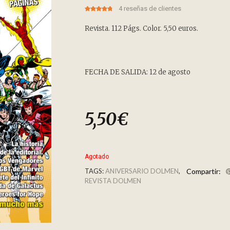
4
reseñas de clientes
4.75
5
4
out of
based on
customer
Revista. 112 Págs. Color. 5,50 euros.
ratings
FECHA DE SALIDA: 12 de agosto
5,50
€
Agotado
TAGS:
ANIVERSARIO DOLMEN
,
Compartir:
REVISTA DOLMEN