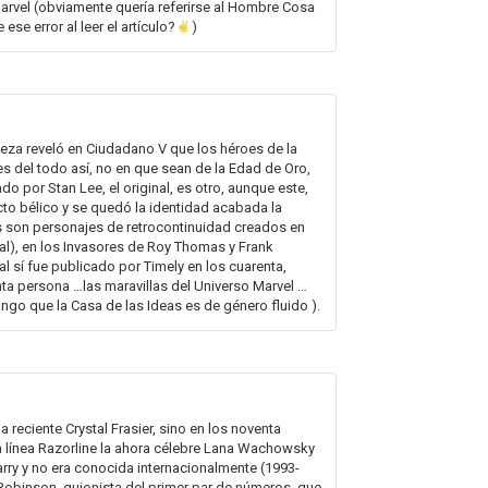
arvel (obviamente quería referirse al Hombre Cosa
ese error al leer el artículo?
)
cieza reveló en Ciudadano V que los héroes de la
s del todo así, no en que sean de la Edad de Oro,
do por Stan Lee, el original, es otro, aunque este,
to bélico y se quedó la identidad acabada la
son personajes de retrocontinuidad creados en
l), en los Invasores de Roy Thomas y Frank
 sí fue publicado por Timely en los cuarenta,
nta persona …las maravillas del Universo Marvel …
o que la Casa de las Ideas es de género fluido ).
a reciente Crystal Frasier, sino en los noventa
la línea Razorline la ahora célebre Lana Wachowsky
ry y no era conocida internacionalmente (1993-
 Robinson, guionista del primer par de números, que