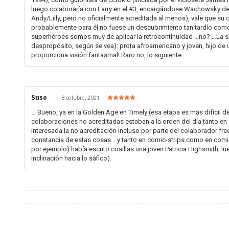
luego colaboraría con Larry en el #3, encargándose Wachowsky de
Andy/Lilly, pero no oficialmente acreditada al menos), vale que su 
probablemente para él no fuese un descubrimiento tan tardío com
superhéroes somos muy de aplicar la retrocontinuidad …no? …La se
despropósito, según se vea): prota afroamericano y joven, hijo de
proporciona visión fantasmal! Raro no, lo siguiente.
Suso
–
8 octubre, 2021
Valorado en
5
de 5
… Bueno, ya en la Golden Age en Timely (esa etapa es más difícil d
colaboraciones no acreditadas estaban a la orden del día tanto e
interesada la no acreditación incluso por parte del colaborador fr
constancia de estas cosas …y tanto en comic-strips como en comi
por ejemplo) había escrito cosillas una joven Patricia Highsmith, l
inclinación hacia lo sáfico).