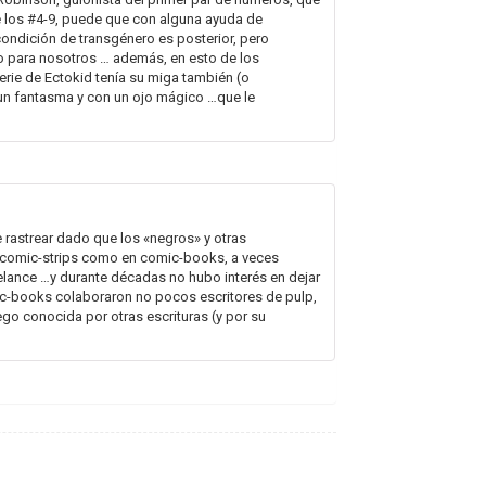
 los #4-9, puede que con alguna ayuda de
condición de transgénero es posterior, pero
o para nosotros … además, en esto de los
rie de Ectokid tenía su miga también (o
 un fantasma y con un ojo mágico …que le
e rastrear dado que los «negros» y otras
n comic-strips como en comic-books, a veces
eelance …y durante décadas no hubo interés en dejar
c-books colaboraron no pocos escritores de pulp,
uego conocida por otras escrituras (y por su