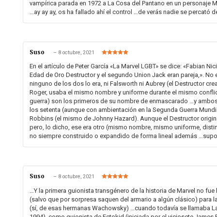
vampírica parada en 1972 a La Cosa del Pantano en un personaje M
…ay ay ay, os ha fallado ahí el control …de verás nadie se percató de 
Suso
–
8 octubre, 2021
Valorado en
5
de 5
En el artículo de Peter García «La Marvel LGBT» se dice: «Fabian Ni
Edad de Oro Destructor y el segundo Union Jack eran pareja,». No e
ninguno de los dos lo era, ni Falsworth ni Aubrey (el Destructor crea
Roger, usaba el mismo nombre y uniforme durante el mismo conflic
guerra) son los primeros de su nombre de enmascarado …y ambos 
los setenta (aunque con ambientación en la Segunda Guerra Mundia
Robbins (el mismo de Johnny Hazard). Aunque el Destructor original
pero, lo dicho, ese era otro (mismo nombre, mismo uniforme, disti
no siempre construido o expandido de forma lineal además …supong
Suso
–
8 octubre, 2021
Valorado en
5
de 5
…Y la primera guionista transgénero de la historia de Marvel no fue l
(salvo que por sorpresa saquen del armario a algún clásico) para 
(sí, de esas hermanas Wachowsky) …cuando todavía se llamaba Lar
1994), como guionista de Ectokid (iniciada por el viciosete James