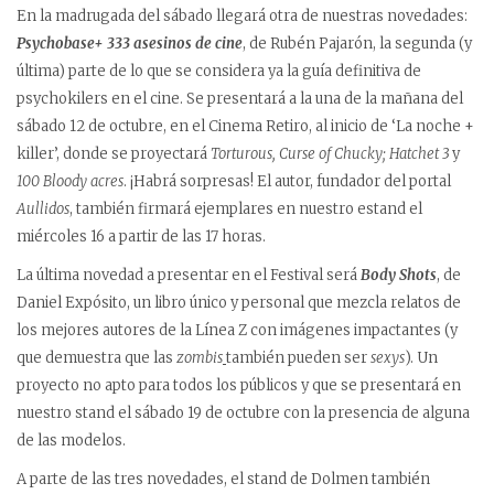
En la madrugada del sábado llegará otra de nuestras novedades:
Psychobase+ 333 asesinos de cine
, de Rubén Pajarón, la segunda (y
última) parte de lo que se considera ya la guía definitiva de
psychokilers en el cine. Se presentará a la una de la mañana del
sábado 12 de octubre, en el Cinema Retiro, al inicio de ‘La noche +
killer’, donde se proyectará
Torturous,
Curse of Chucky; Hatchet 3
y
100 Bloody acres
. ¡Habrá sorpresas! El autor, fundador del portal
Aullidos
, también firmará ejemplares en nuestro estand el
miércoles 16 a partir de las 17 horas.
La última novedad a presentar en el Festival será
Body Shots
, de
Daniel Expósito, un libro único y personal que mezcla relatos de
los mejores autores de la Línea Z con imágenes impactantes (y
que demuestra que las
zombis
también pueden ser
sexys
). Un
proyecto no apto para todos los públicos y que se presentará en
nuestro stand el sábado 19 de octubre con la presencia de alguna
de las modelos.
A parte de las tres novedades, el stand de Dolmen también