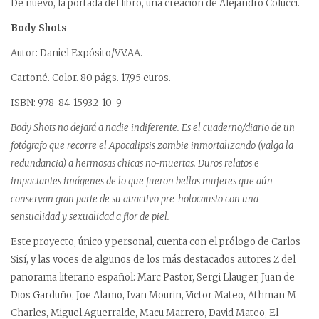
De nuevo, la portada del libro, una creación de Alejandro Colucci.
Body Shots
Autor: Daniel Expósito/VV.AA.
Cartoné. Color. 80 págs. 17,95 euros.
ISBN: 978-84-15932-10-9
Body Shots no dejará a nadie indiferente. Es el cuaderno/diario de un
fotógrafo que recorre el Apocalipsis zombie inmortalizando (valga la
redundancia) a hermosas chicas no-muertas. Duros relatos e
impactantes imágenes de lo que fueron bellas mujeres que aún
conservan gran parte de su atractivo pre-holocausto con una
sensualidad y sexualidad a flor de piel.
Este proyecto, único y personal, cuenta con el prólogo de Carlos
Sisí, y las voces de algunos de los más destacados autores Z del
panorama literario español: Marc Pastor, Sergi Llauger, Juan de
Dios Garduño, Joe Alamo, Ivan Mourin, Victor Mateo, Athman M
Charles, Miguel Aguerralde, Macu Marrero, David Mateo, El