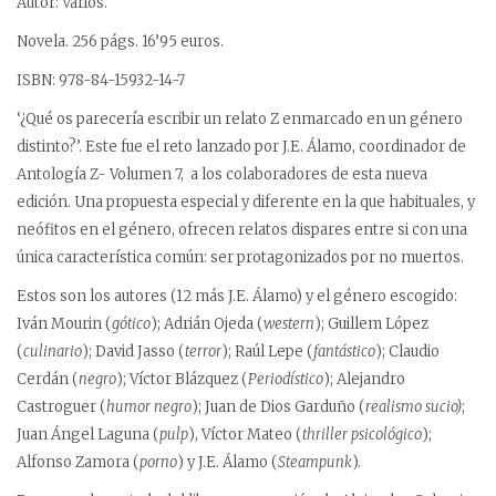
Autor: Varios.
Novela. 256 págs. 16’95 euros.
ISBN: 978-84-15932-14-7
‘¿Qué os parecería escribir un relato Z enmarcado en un género
distinto?’. Este fue el reto lanzado por J.E. Álamo, coordinador de
Antología Z- Volumen 7, a los colaboradores de esta nueva
edición. Una propuesta especial y diferente en la que habituales, y
neófitos en el género, ofrecen relatos dispares entre si con una
única característica común: ser protagonizados por no muertos.
Estos son los autores (12 más J.E. Álamo) y el género escogido:
Iván Mourin (
gótico
); Adrián Ojeda (
western
); Guillem López
(
culinario
); David Jasso (
terror
); Raúl Lepe (
fantástico
); Claudio
Cerdán (
negro
); Víctor Blázquez (
Periodístico
); Alejandro
Castroguer (
humor negro
); Juan de Dios Garduño (
realismo sucio)
;
Juan Ángel Laguna (
pulp
), Víctor Mateo (
thriller psicológico
);
Alfonso Zamora (
porno
) y J.E. Álamo (
Steampunk
).