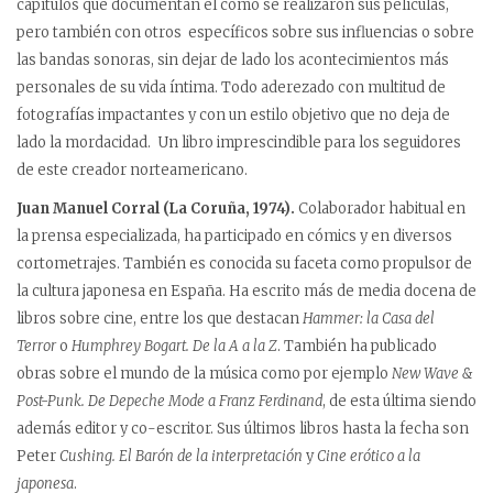
capítulos que documentan el cómo se realizaron sus películas,
pero también con otros específicos sobre sus influencias o sobre
las bandas sonoras, sin dejar de lado los acontecimientos más
personales de su vida íntima. Todo aderezado con multitud de
fotografías impactantes y con un estilo objetivo que no deja de
lado la mordacidad. Un libro imprescindible para los seguidores
de este creador norteamericano.
Juan Manuel Corral (La Coruña, 1974).
Colaborador habitual en
la prensa especializada, ha participado en cómics y en diversos
cortometrajes. También es conocida su faceta como propulsor de
la cultura japonesa en España. Ha escrito más de media docena de
libros sobre cine, entre los que destacan
Hammer: la Casa del
Terror
o
Humphrey Bogart. De la A a la Z
. También ha publicado
obras sobre el mundo de la música como por ejemplo
New Wave &
Post-Punk. De Depeche Mode a Franz Ferdinand
, de esta última siendo
además editor y co-escritor. Sus últimos libros hasta la fecha son
Peter
Cushing. El Barón de la interpretación
y
Cine erótico a la
japonesa
.