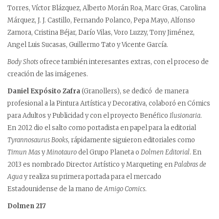
Torres, Víctor Blázquez, Alberto Morán Roa, Marc Gras, Carolina
Márquez, J. J. Castillo, Fernando Polanco, Pepa Mayo, Alfonso
Zamora, Cristina Béjar, Darío Vilas, Voro Luzzy, Tony Jiménez,
Angel Luis Sucasas, Guillermo Tato y Vicente García.
Body Shots
ofrece también interesantes extras, con el proceso de
creación de las imágenes.
Daniel Expósito Zafra
(Granollers), se dedicó de manera
profesional a la Pintura Artística y Decorativa, colaboró en Cómics
para Adultos y Publicidad y con el proyecto Benéfico
Ilusionaria
.
En 2012 dio el salto como portadista en papel para la editorial
Tyrannosaurus Books
, rápidamente siguieron editoriales como
Timun Mas
y
Minotauro
del Grupo Planeta o
Dolmen Editorial
. En
2013 es nombrado Director Artístico y Marqueting en
Palabras de
Agua
y realiza su primera portada para el mercado
Estadounidense de la mano de
Amigo Comics
.
Dolmen 217