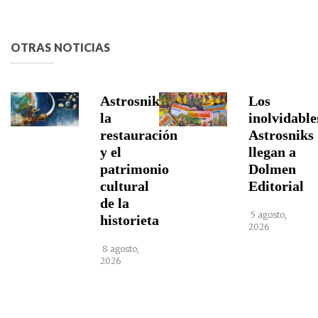
OTRAS NOTICIAS
Astrosniks,
Los
la
inolvidable
restauración
Astrosniks
y el
llegan a
patrimonio
Dolmen
cultural
Editorial
de la
5 agosto,
historieta
2026
8 agosto,
2026