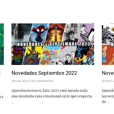
s
Novedades Septiembre 2022
Nove
28 julio, 2022 | 44 Comentarios |
20 abril,
Queridos lectores, Este 2022 está siendo toda
Querid
una montaña rusa emocional en lo que respecta
las se
ra
...
de ...