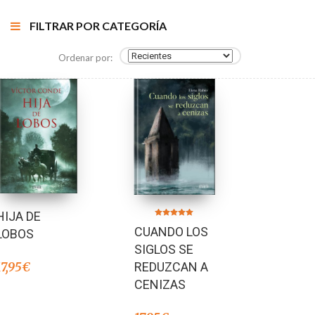
FILTRAR POR CATEGORÍA
Ordenar por:
HIJA DE
Valorado en
CUANDO LOS
5.00
LOBOS
de 5
SIGLOS SE
17,95
€
REDUZCAN A
CENIZAS