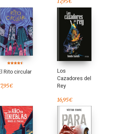
17,95
€
Valorado en
Los
El Rito circular
4.50
de 5
Cazadores del
17,95
€
Rey
16,95
€