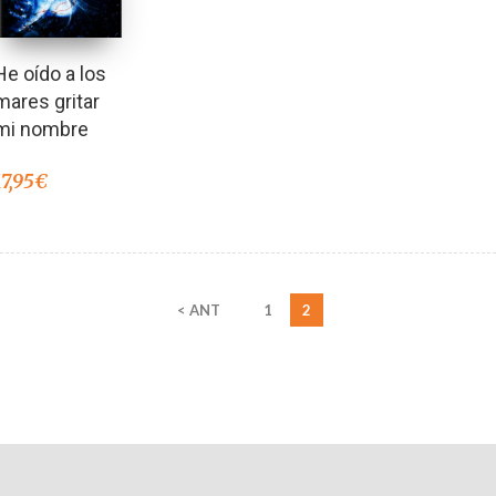
He oído a los
mares gritar
mi nombre
17,95
€
< ANT
1
2