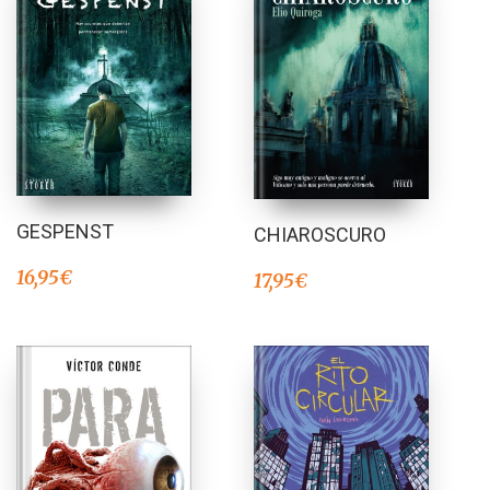
GESPENST
CHIAROSCURO
16,95
€
17,95
€