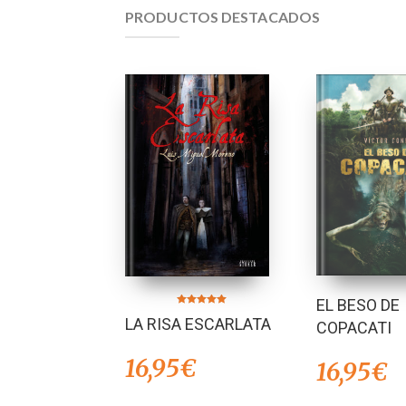
PRODUCTOS DESTACADOS
EL BESO DE
Valorado en
LA RISA ESCARLATA
5.00
COPACATI
de 5
16,95
€
16,95
€