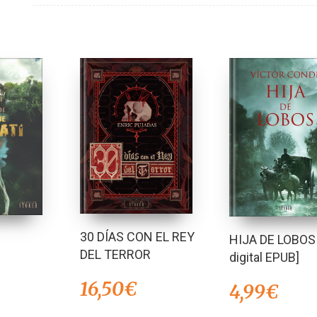
30 DÍAS CON EL REY
HIJA DE LOBOS 
DEL TERROR
digital EPUB]
16,50
€
4,99
€