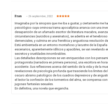
Fran
–
26 septiembre, 2022
Valorado en
5
de 5
Imaginaba por la sinopsis que me iba a gustar, y ciertamente me ha 
psicológico cuya ominosa trama apocalíptica arranca con una inves
desaparición de un afamado escritor de literatura macabra, avanza
circunstancias (suicidios y asesinatos), se adentra en el tenebroso 
demenciales, y culmina en una frenética y angustiosa resolución de 
Está ambientada en un entorno montañoso y lacustre de la España i
escenarios, aparentemente idílicos y apacibles, se van revelando e
secretos y crueldades innombrables.
Las detalladas descripciones se ven enriquecidas con los pensam
protagonista (narradora en primera persona), una escritora en horas
accidente. Sus reflexiones acerca del sentido de la vida y de la mu
revelaciones de psicología profunda que trasciende los límites de l
oscuro abismo patológico de los cuadros depresivos y de angustia
el lector la confesión de los tormentos del alma, se compensa con
jugosas fantasías sexuales.
En definitiva, una novela que engancha.