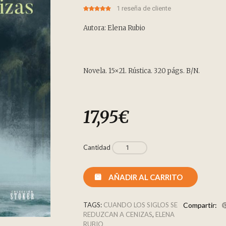
1
reseña de cliente
5.00
5
1
out of
based on
customer
Autora: Elena Rubio
rating
Novela. 15×21. Rústica. 320 págs. B/N.
17,95
€
Cantidad
AÑADIR AL CARRITO
TAGS:
CUANDO LOS SIGLOS SE
Compartir:
REDUZCAN A CENIZAS
,
ELENA
RUBIO