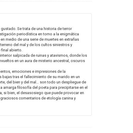
gustado. Se trata de una historia de terror
tigación periodística en torno a la enigmática
 en medio de una serie de muertes en extrañas
terreno del mal y de los cultos siniestros y
final abierto.
nterior salpicada de ruinas y atavismos, donde los
nvueltos en un aura de misterio ancestral, oscuros
ientos, emociones e impresiones de la
 bajas tras el fallecimiento de su marido en un
erte, del bien y del mal… son todo un despliegue de
a amarga filosofía del poeta para precipitarse en el
, si bien, el desasosiego que puede provocar en
 graciosos comentarios de etología canina y