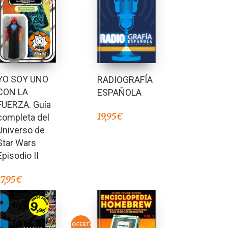
YO SOY UNO
RADIOGRAFÍA
CON LA
ESPAÑOLA
FUERZA. Guía
19,95
€
completa del
Universo de
Star Wars
Episodio II
17,95
€
OFERTA