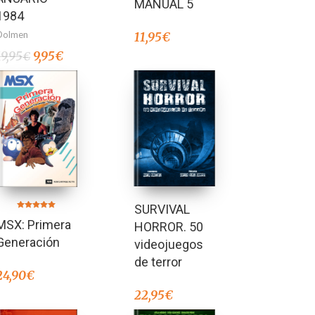
MANUAL 5
1984
Dolmen
11,95
€
19,95
9,95
€
€
SURVIVAL
Valorado en
MSX: Primera
5.00
HORROR. 50
de 5
Generación
videojuegos
de terror
24,90
€
22,95
€