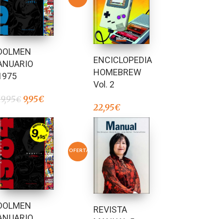
DOLMEN
ENCICLOPEDIA
ANUARIO
HOMEBREW
1975
Vol. 2
19,95
9,95
€
€
22,95
€
OFERTA
DOLMEN
REVISTA
ANUARIO