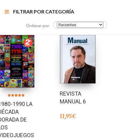
FILTRAR POR CATEGORÍA
Ordenar por:
REVISTA
MANUAL 6
Valorado en
1980-1990 LA
5.00
de 5
DÉCADA
11,95
€
DORADA DE
LOS
VIDEOJUEGOS