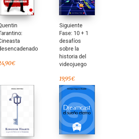
Siguiente
Quentin
Fase: 10 + 1
Tarantino:
desafíos
Cineasta
sobre la
desencadenado
historia del
24,90
€
videojuego
19,95
€