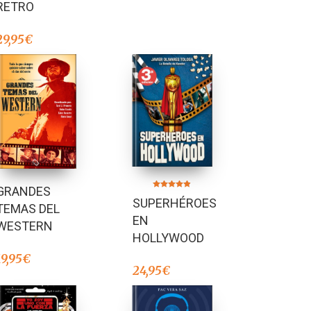
RETRO
29,95
€
GRANDES
Valorado en
SUPERHÉROES
4.77
TEMAS DEL
de 5
EN
WESTERN
HOLLYWOOD
19,95
€
24,95
€