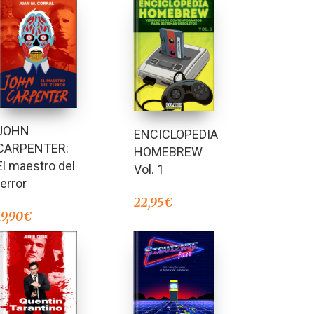
JOHN
ENCICLOPEDIA
CARPENTER:
HOMEBREW
El maestro del
Vol. 1
terror
22,95
€
19,90
€