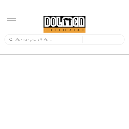
LIBROS
(330)