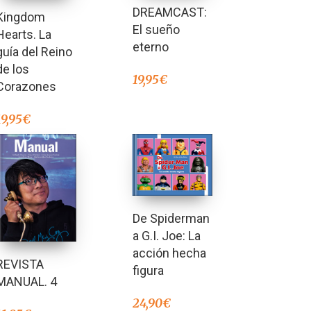
DREAMCAST:
Kingdom
El sueño
Hearts. La
eterno
guía del Reino
de los
19,95
€
Corazones
19,95
€
De Spiderman
a G.I. Joe: La
acción hecha
REVISTA
figura
MANUAL. 4
24,90
€