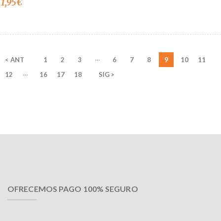
11,95
€
…
< ANT
1
2
3
6
7
8
9
10
11
…
12
16
17
18
SIG >
OFRECEMOS PAGO 100% SEGURO