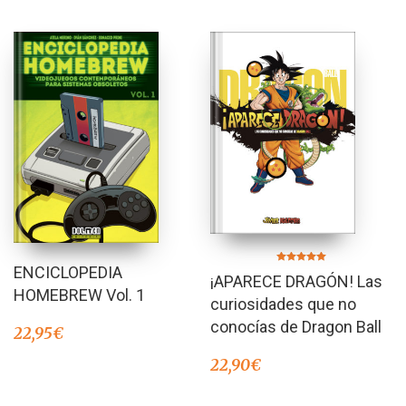
ENCICLOPEDIA
Valorado en
¡APARECE DRAGÓN! Las
5.00
de 5
HOMEBREW Vol. 1
curiosidades que no
conocías de Dragon Ball
22,95
€
22,90
€