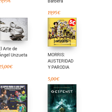
19,95
€
Barbera
19,95
€
El Arte de
MORRIS:
Ángel Unzueta
AUSTERIDAD
25,00
€
Y PARODIA
5,00
€