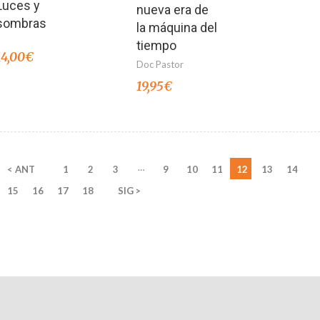
Luces y
nueva era de
sombras
la máquina del
tiempo
14,00
€
Doc Pastor
19,95
€
…
< ANT
1
2
3
9
10
11
12
13
14
15
16
17
18
SIG >