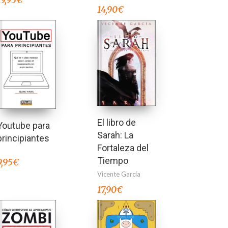
14,90
€
El libro de
Youtube para
Sarah: La
principiantes
Fortaleza del
Tiempo
9,95
€
Vicente García
17,90
€