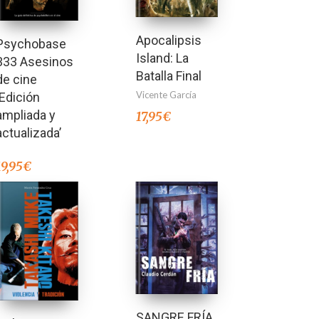
Apocalipsis
Psychobase
Island: La
333 Asesinos
Batalla Final
de cine
Vicente García
‘Edición
ampliada y
17,95
€
actualizada’
19,95
€
SANGRE FRÍA