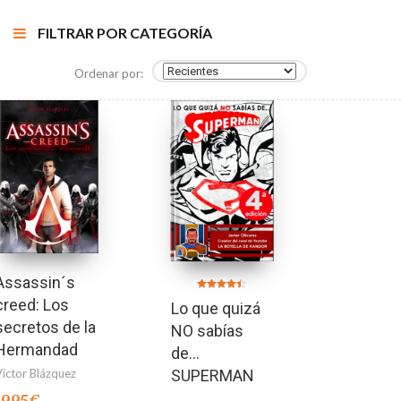
FILTRAR POR CATEGORÍA
Ordenar por:
Assassin´s
Valorado en
creed: Los
Lo que quizá
4.40
de 5
secretos de la
NO sabías
Hermandad
de…
Victor Blázquez
SUPERMAN
19,95
€