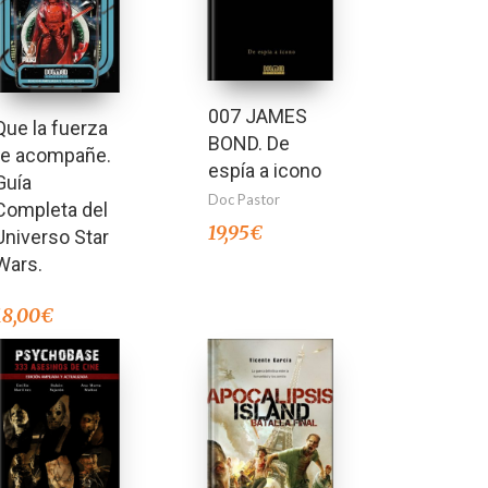
007 JAMES
Que la fuerza
BOND. De
te acompañe.
espía a icono
Guía
Doc Pastor
Completa del
19,95
€
Universo Star
Wars.
18,00
€