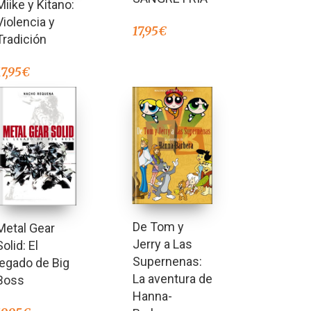
Miike y Kitano:
Violencia y
17,95
€
Tradición
17,95
€
De Tom y
Metal Gear
Jerry a Las
Solid: El
Supernenas:
legado de Big
La aventura de
Boss
Hanna-