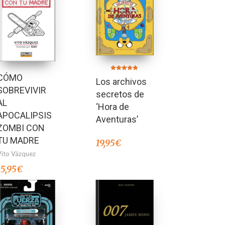
CÓMO
Valorado en
Los archivos
5.00
de 5
SOBREVIVIR
secretos de
AL
‘Hora de
APOCALIPSIS
Aventuras’
ZOMBI CON
TU MADRE
19,95
€
Vito Vázquez
15,95
€