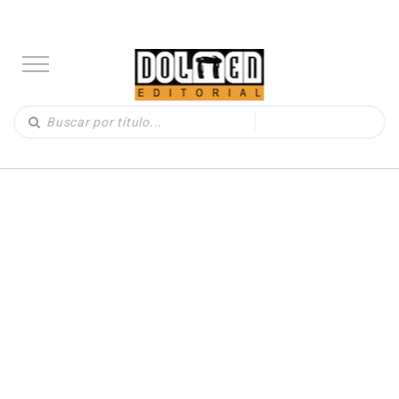
LIBROS
(330)