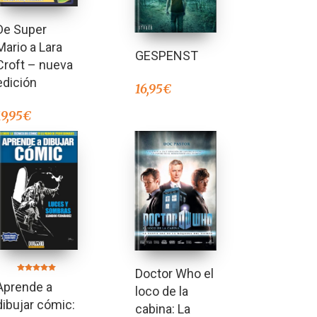
De Super
Mario a Lara
GESPENST
Croft – nueva
edición
16,95
€
19,95
€
Doctor Who el
Valorado en
Aprende a
5.00
loco de la
de 5
dibujar cómic:
cabina: La