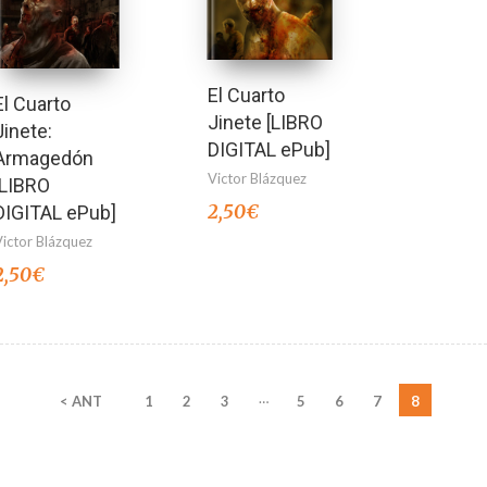
El Cuarto
El Cuarto
Jinete [LIBRO
Jinete:
DIGITAL ePub]
Armagedón
Victor Blázquez
[LIBRO
2,50
€
DIGITAL ePub]
Victor Blázquez
2,50
€
…
< ANT
1
2
3
5
6
7
8