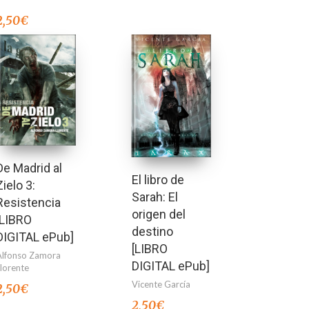
2,50
€
De Madrid al
El libro de
Zielo 3:
Sarah: El
Resistencia
origen del
[LIBRO
destino
DIGITAL ePub]
[LIBRO
Alfonso Zamora
DIGITAL ePub]
Llorente
Vicente García
2,50
€
2,50
€