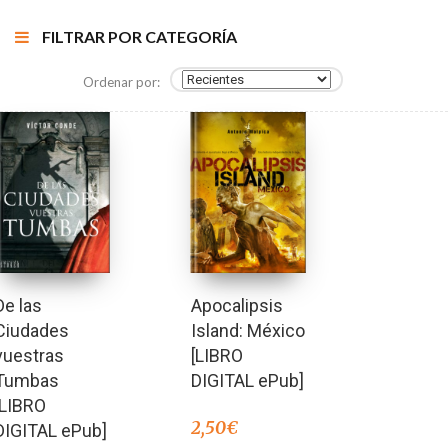
FILTRAR POR CATEGORÍA
Ordenar por:
De las
Apocalipsis
Ciudades
Island: México
vuestras
[LIBRO
Tumbas
DIGITAL ePub]
[LIBRO
2,50
€
DIGITAL ePub]