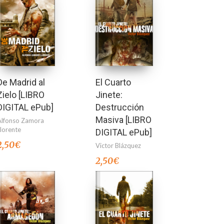
De Madrid al
El Cuarto
Zielo [LIBRO
Jinete:
DIGITAL ePub]
Destrucción
Masiva [LIBRO
Alfonso Zamora
Llorente
DIGITAL ePub]
2,50
€
Victor Blázquez
2,50
€