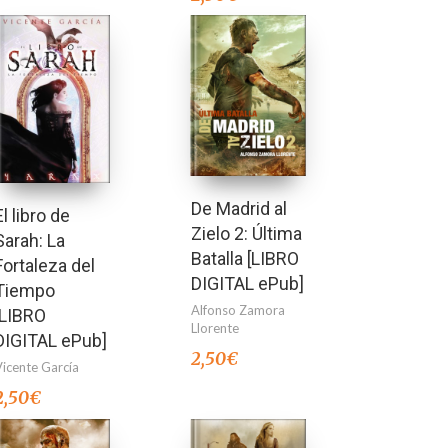
De Madrid al
El libro de
Zielo 2: Última
Sarah: La
Batalla [LIBRO
Fortaleza del
DIGITAL ePub]
Tiempo
Alfonso Zamora
[LIBRO
Llorente
DIGITAL ePub]
2,50
€
Vicente García
2,50
€