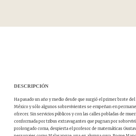
DESCRIPCIÓN
Ha pasado un año y medio desde que surgió el primer brote del 
México y sólo algunos sobrevivientes se empeñan en permanec
ofrecer. Sin servicios públicos y con las calles pobladas de mue
conformada por tribus extravagantes que pugnan por sobrevivir
prolongado coma, despierta el profesor de matemáticas Gustavo Ta
personajes como Malasangre, una ex alumna suya, Roque Mancil