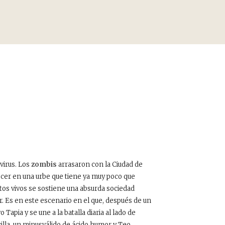
virus. Los
zombis
arrasaron con la Ciudad de
er en una urbe que tiene ya muy poco que
rtos vivos se sostiene una absurda sociedad
. Es en este escenario en el que, después de un
pia y se une a la batalla diaria al lado de
la, un minusválido de ácido humor y Teo