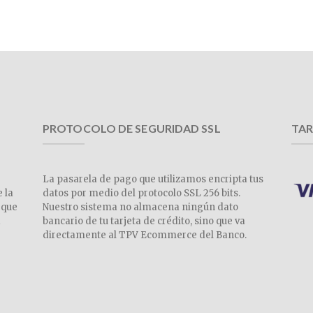
PROTOCOLO DE SEGURIDAD SSL
TAR
La pasarela de pago que utilizamos encripta tus
e la
datos por medio del protocolo SSL 256 bits.
 que
Nuestro sistema no almacena ningún dato
a
bancario de tu tarjeta de crédito, sino que va
directamente al TPV Ecommerce del Banco.