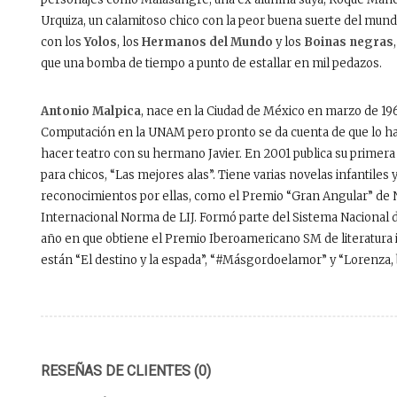
Urquiza, un calamitoso chico con la peor buena suerte del mun
con los
Yolos
, los
Hermanos del Mundo
y los
Boinas negras
que una bomba de tiempo a punto de estallar en mil pedazos.
Antonio Malpica
, nace en la Ciudad de México en marzo de 196
Computación en la UNAM pero pronto se da cuenta de que lo hace
hacer teatro con su hermano Javier. En 2001 publica su primera 
para chicos, “Las mejores alas”. Tiene varias novelas infantiles 
reconocimientos por ellas, como el Premio “Gran Angular” de N
Internacional Norma de LIJ. Formó parte del Sistema Nacional d
año en que obtiene el Premio Iberoamericano SM de literatura in
están “El destino y la espada”, “#Másgordoelamor” y “Lorenza, b
RESEÑAS DE CLIENTES (0)