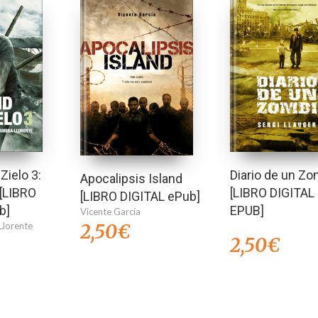
Zielo 3:
Diario de un Zo
Apocalipsis Island
 [LIBRO
[LIBRO DIGITAL
[LIBRO DIGITAL ePub]
b]
EPUB]
Vicente García
2,50
€
Llorente
2,50
€