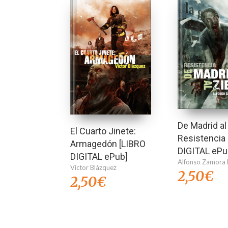
De Madrid al 
El Cuarto Jinete:
Resistencia
Armagedón [LIBRO
DIGITAL ePu
DIGITAL ePub]
Alfonso Zamora 
Victor Blázquez
2,50
€
2,50
€