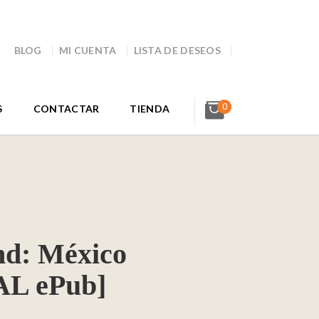
BLOG
MI CUENTA
LISTA DE DESEOS
0
S
CONTACTAR
TIENDA
and: México
L ePub]