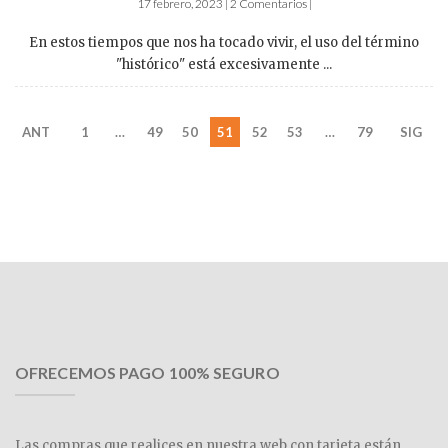
17 febrero, 2023 | 2 Comentarios |
En estos tiempos que nos ha tocado vivir, el uso del término
"histórico" está excesivamente ...
ANT
1
…
49
50
51
52
53
…
79
SIG
OFRECEMOS PAGO 100% SEGURO
Las compras que realices en nuestra web con tarjeta están