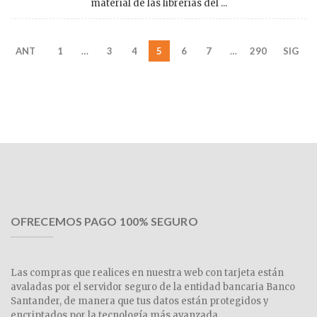
material de las librerías del ...
ANT
1
…
3
4
5
6
7
…
290
SIG
OFRECEMOS PAGO 100% SEGURO
Las compras que realices en nuestra web con tarjeta están
avaladas por el servidor seguro de la entidad bancaria Banco
Santander, de manera que tus datos están protegidos y
encriptados por la tecnología más avanzada.