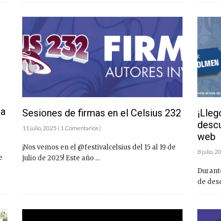
 a
Sesiones de firmas en el Celsius 232
¡Lle
descu
11 julio, 2025 | 1 Comentarios |
web
¡Nos vemos en el @festivalcelsius del 15 al 19 de
8 julio, 
e
julio de 2025! Este año ...
Durante
de desc