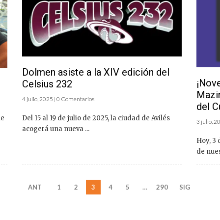
Dolmen asiste a la XIV edición del
¡Nove
Celsius 232
Mazin
4 julio, 2025 | 0 Comentarios |
del 
me
Del 15 al 19 de julio de 2025, la ciudad de Avilés
3 julio, 
acogerá una nueva ...
Hoy, 3 
de nue
ANT
1
2
3
4
5
…
290
SIG