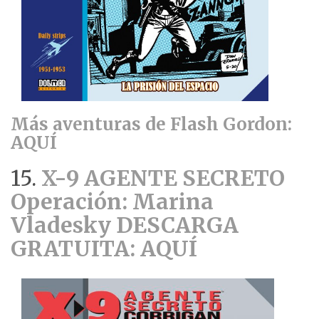
Más aventuras de Flash Gordon:
AQUÍ
15.
X-9 AGENTE SECRETO
Operación: Marina
Vladesky DESCARGA
GRATUITA: AQUÍ