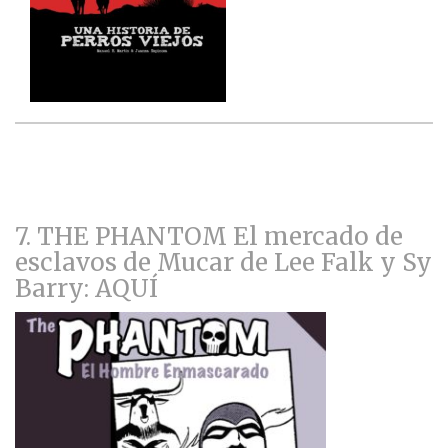
7. THE PHANTOM El mercado de
esclavos de Mucar de Lee Falk y Sy
Barry: AQUÍ