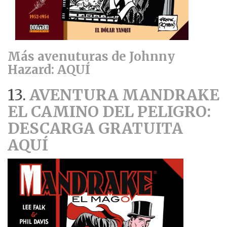
Más avenuturas de Johnny
Hazard: AQUÍ
13.
AVENTURA MANDRAKE
EL CAMINO DEL PELIGRO:
DESCARGA GRATUITA
AQUÍ