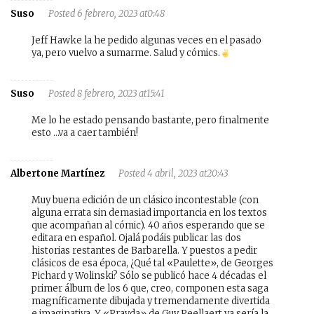
Suso
Posted 6 febrero, 2023 at0:48
Jeff Hawke la he pedido algunas veces en el pasado
ya, pero vuelvo a sumarme. Salud y cómics.
Suso
Posted 8 febrero, 2023 at15:41
Me lo he estado pensando bastante, pero finalmente
esto …va a caer también!
Albertone Martínez
Posted 4 abril, 2023 at20:43
Muy buena edición de un clásico incontestable (con
alguna errata sin demasiad importancia en los textos
que acompañan al cómic). 40 años esperando que se
editara en español. Ojalá podáis publicar las dos
historias restantes de Barbarella. Y puestos a pedir
clásicos de esa época, ¿Qué tal «Paulette», de Georges
Pichard y Wolinski? Sólo se publicó hace 4 décadas el
primer álbum de los 6 que, creo, componen esta saga
magníficamente dibujada y tremendamente divertida
e imaginativa. Y «Pravda» de Guy Peellaert ya sería la