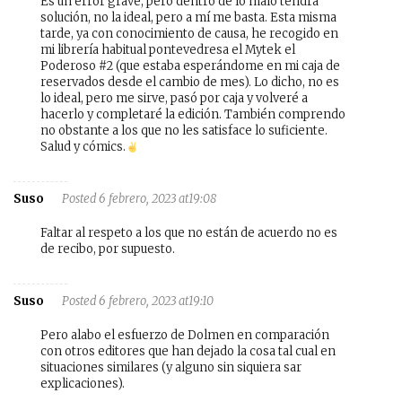
Es un error grave, pero dentro de lo malo tendrá
solución, no la ideal, pero a mí me basta. Esta misma
tarde, ya con conocimiento de causa, he recogido en
mi librería habitual pontevedresa el Mytek el
Poderoso #2 (que estaba esperándome en mi caja de
reservados desde el cambio de mes). Lo dicho, no es
lo ideal, pero me sirve, pasó por caja y volveré a
hacerlo y completaré la edición. También comprendo
no obstante a los que no les satisface lo suficiente.
Salud y cómics.
Suso
Posted 6 febrero, 2023 at19:08
Faltar al respeto a los que no están de acuerdo no es
de recibo, por supuesto.
Suso
Posted 6 febrero, 2023 at19:10
Pero alabo el esfuerzo de Dolmen en comparación
con otros editores que han dejado la cosa tal cual en
situaciones similares (y alguno sin siquiera sar
explicaciones).