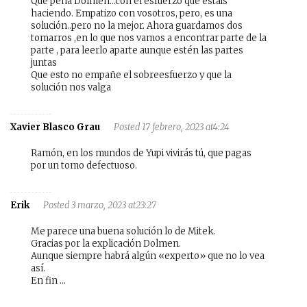
Que pena Dolmen…con el esfuerzo que estáis
haciendo. Empatizo con vosotros, pero, es una
solución..pero no la mejor. Ahora guardamos dos
tomarros ,en lo que nos vamos a encontrar parte de la
parte , para leerlo aparte aunque estén las partes
juntas
Que esto no empañe el sobreesfuerzo y que la
solución nos valga
Xavier Blasco Grau
Posted 17 febrero, 2023 at4:24
Ramón, en los mundos de Yupi vivirás tú, que pagas
por un tomo defectuoso.
Erik
Posted 3 marzo, 2023 at23:27
Me parece una buena solución lo de Mitek.
Gracias por la explicación Dolmen.
Aunque siempre habrá algún «experto» que no lo vea
así.
En fin …