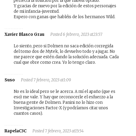
perfecta la solución por la que habéis optado.
Y gracias de nuevo por la edición de estos personajes
de mi infancia-juventud.
Espero con ganas que habléis de los hermanos Wild.
Xavier Blasco Grau
Posted 6 febrero, 2023 at23:57
Lo siento, pero si Dolmen no saca edición corregida
del tomo dos de Mytek, lo devuelvo todo y a jugar. No
me parece que estén dando la solución adecuada. Cada
cual que obre como crea. Yo lo tengo claro.
Suso
Posted 7 febrero, 2023 at1:09
No es lo ideal pero se le acerca. A mí el apaño (que es
eso) me vale. Y hay que reconocerle el esfuerzo a la
buena gente de Dolmen. Panini no lo hizo con
Investigaciones Factor-X (y podríamos citar unos
cuantos casos).
RapelaC3C
Posted 7 febrero, 2023 at15:54