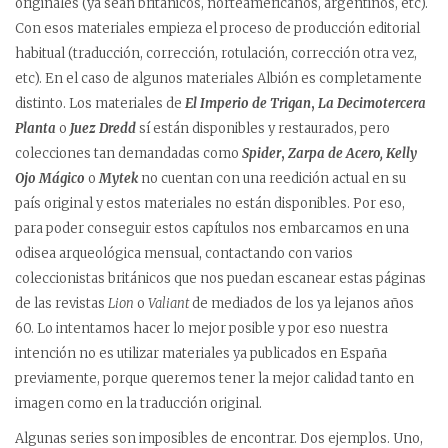
originales (ya sean británicos, norteamericanos, argentinos, etc).
Con esos materiales empieza el proceso de producción editorial
habitual (traducción, corrección, rotulación, corrección otra vez,
etc). En el caso de algunos materiales Albión es completamente
distinto. Los materiales de
El Imperio de Trigan
,
La Decimotercera
Planta
o
Juez Dredd
sí están disponibles y restaurados, pero
colecciones tan demandadas como
Spider
,
Zarpa de Acero, Kelly
Ojo Mágico
o
Mytek
no cuentan con una reedición actual en su
país original y estos materiales no están disponibles. Por eso,
para poder conseguir estos capítulos nos embarcamos en una
odisea arqueológica mensual, contactando con varios
coleccionistas británicos que nos puedan escanear estas páginas
de las revistas
Lion
o
Valiant
de mediados de los ya lejanos años
60. Lo intentamos hacer lo mejor posible y por eso nuestra
intención no es utilizar materiales ya publicados en España
previamente, porque queremos tener la mejor calidad tanto en
imagen como en la traducción original.
Algunas series son imposibles de encontrar. Dos ejemplos. Uno,