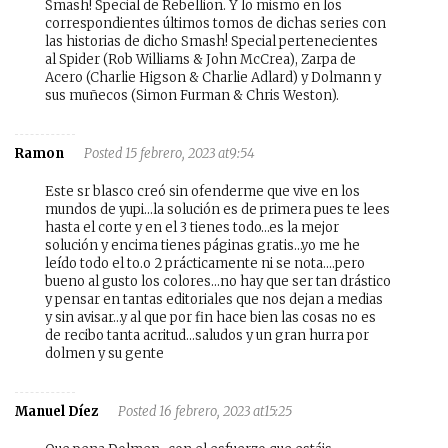
Smash! Special de Rebellion. Y lo mismo en los
correspondientes últimos tomos de dichas series con
las historias de dicho Smash! Special pertenecientes
al Spider (Rob Williams & John McCrea), Zarpa de
Acero (Charlie Higson & Charlie Adlard) y Dolmann y
sus muñecos (Simon Furman & Chris Weston).
Ramon
Posted 15 febrero, 2023 at9:54
Este sr blasco creó sin ofenderme que vive en los
mundos de yupi…la solución es de primera pues te lees
hasta el corte y en el 3 tienes todo…es la mejor
solución y encima tienes páginas gratis…yo me he
leído todo el to.o 2 prácticamente ni se nota….pero
bueno al gusto los colores…no hay que ser tan drástico
y pensar en tantas editoriales que nos dejan a medias
y sin avisar…y al que por fin hace bien las cosas no es
de recibo tanta acritud…saludos y un gran hurra por
dolmen y su gente
Manuel Díez
Posted 16 febrero, 2023 at15:25