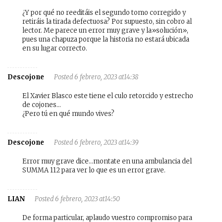
¿Y por qué no reeditáis el segundo tomo corregido y
retiráis la tirada defectuosa? Por supuesto, sin cobro al
lector. Me parece un error muy grave y la»solución»,
pues una chapuza porque la historia no estará ubicada
en su lugar correcto.
Descojone
Posted 6 febrero, 2023 at14:38
El Xavier Blasco este tiene el culo retorcido y estrecho
de cojones…
¿Pero tú en qué mundo vives?
Descojone
Posted 6 febrero, 2023 at14:39
Error muy grave dice…montate en una ambulancia del
SUMMA 112 para ver lo que es un error grave.
LIAN
Posted 6 febrero, 2023 at14:50
De forma particular, aplaudo vuestro compromiso para