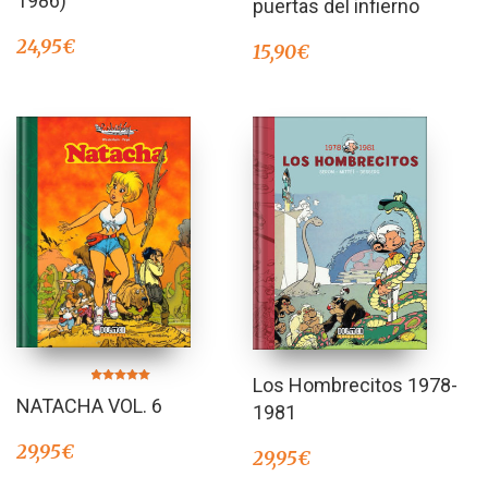
1986)
puertas del infierno
24,95
€
15,90
€
Los Hombrecitos 1978-
Valorado en
NATACHA VOL. 6
5.00
1981
de 5
29,95
€
29,95
€