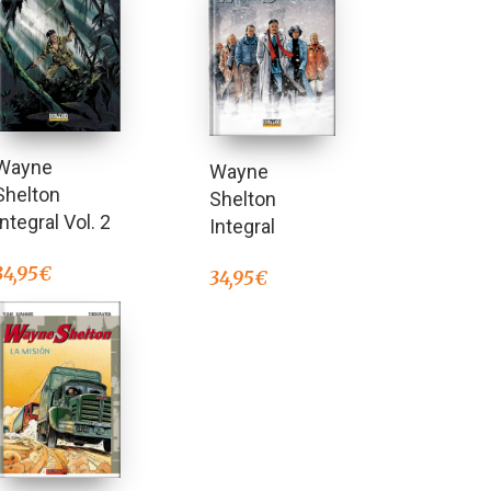
Wayne
Wayne
Shelton
Shelton
Integral Vol. 2
Integral
34,95
€
34,95
€