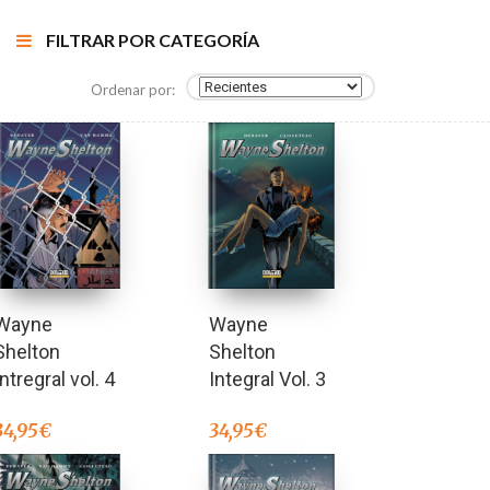
FILTRAR POR CATEGORÍA
Ordenar por:
Wayne
Wayne
Shelton
Shelton
Integral Vol. 3
Intregral vol. 4
34,95
€
34,95
€