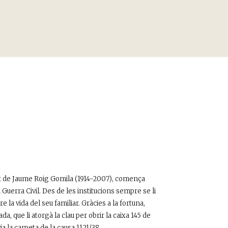
et de Jaume Roig Gomila (1914-2007), comença
a Guerra Civil. Des de les institucions sempre se li
a vida del seu familiar. Gràcies a la fortuna,
, que li atorgà la clau per obrir la caixa 145 de
via la carpeta de la causa 1121/38.