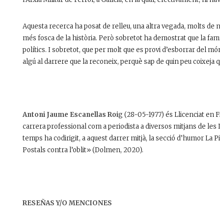
Aquesta recerca ha posat de relleu, una altra vegada, molts de n
més fosca de la història. Però sobretot ha demostrat que la famíli
polítics. I sobretot, que per molt que es provi d’esborrar del 
algú al darrere que la reconeix, perquè sap de quin peu coixeja qu
Antoni Jaume Escanellas Roi
g (28-05-1977) és Llicenciat en F
carrera professional com a periodista a diversos mitjans de les I
temps ha codirigit, a aquest darrer mitjà, la secció d’humor La Pi
Postals contra l’oblit» (Dolmen, 2020).
RESEÑAS Y/O MENCIONES