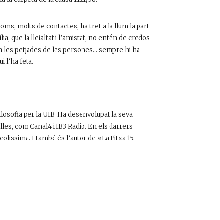
oms, molts de contactes, ha tret a la llum la part
a, que la lleialtat i l’amistat, no entén de credos
món les petjades de les persones… sempre hi ha
i l’ha feta.
ilosofia per la UIB. Ha desenvolupat la seva
lles, com Canal4 i IB3 Radio. En els darrers
colissima. I també és l’autor de «La Fitxa 15.