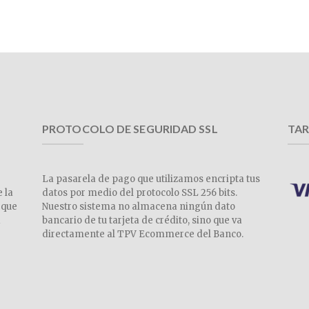
PROTOCOLO DE SEGURIDAD SSL
TAR
La pasarela de pago que utilizamos encripta tus
e la
datos por medio del protocolo SSL 256 bits.
 que
Nuestro sistema no almacena ningún dato
a
bancario de tu tarjeta de crédito, sino que va
directamente al TPV Ecommerce del Banco.