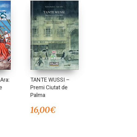
 Ara:
TANTE WUSSI –
e
Premi Ciutat de
Palma
16,00
€