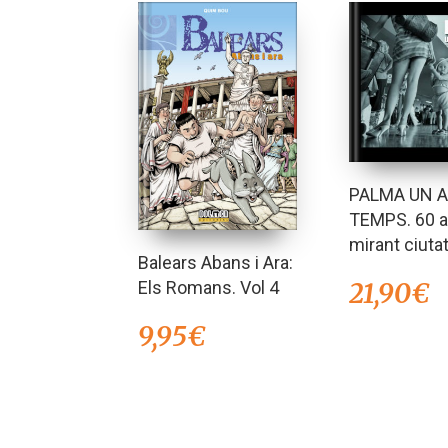
PALMA UN 
TEMPS. 60 
mirant ciuta
Balears Abans i Ara:
Els Romans. Vol 4
21,90
€
9,95
€