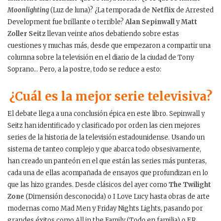
Moonlighting
(Luz de luna)? ¿La temporada de
Netflix
de Arrested
Development fue brillante o terrible?
Alan Sepinwall
y
Matt
Zoller Seitz
llevan veinte años debatiendo sobre estas
cuestiones y muchas más, desde que empezaron a compartir una
columna sobre la televisión en el diario de la ciudad de Tony
Soprano… Pero, a la postre, todo se reduce a esto:
¿Cuál es la mejor serie televisiva?
El debate llega a una conclusión épica en este libro. Sepinwall y
Seitz han identificado y clasificado por orden las cien mejores
series de la historia de la televisión estadounidense. Usando un
sistema de tanteo complejo y que abarca todo obsesivamente,
han creado un panteón en el que están las series más punteras,
cada una de ellas acompañada de ensayos que profundizan en lo
que las hizo grandes. Desde clásicos del ayer como
The Twilight
Zone
(Dimensión desconocida) o I Love Lucy hasta obras de arte
modernas como Mad Men y Friday Nights Lights, pasando por
grandes éxitos como All in the Family (Todo en familia) o ER