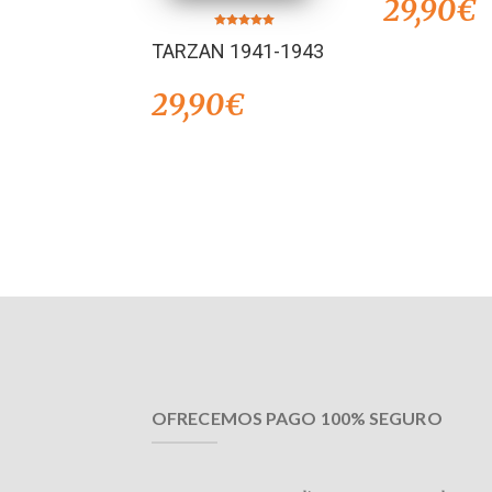
29,90
€
Valorado en
TARZAN 1941-1943
5.00
de 5
29,90
€
OFRECEMOS PAGO 100% SEGURO