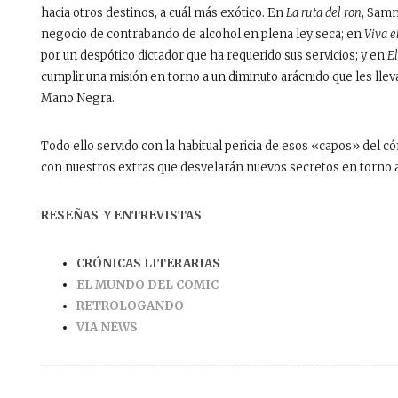
hacia otros destinos, a cuál más exótico. En
La ruta del ron
, Samm
negocio de contrabando de alcohol en plena ley seca; en
Viva e
por un despótico dictador que ha requerido sus servicios; y en
El
cumplir una misión en torno a un diminuto arácnido que les lleva
Mano Negra.
Todo ello servido con la habitual pericia de esos «capos» del
con nuestros extras que desvelarán nuevos secretos en torno a
RESEÑAS Y ENTREVISTAS
CRÓNICAS LITERARIAS
EL MUNDO DEL COMIC
RETROLOGANDO
VIA NEWS