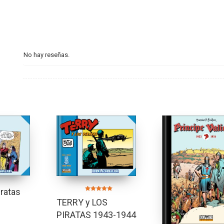
No hay reseñas.
iratas
Valorado en
TERRY y LOS
5.00
de 5
PIRATAS 1943-1944