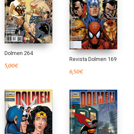
Dolmen 264
Revista Dolmen 169
5,00
€
6,50
€