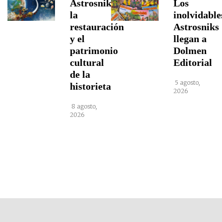
Astrosniks,
Los
la
inolvidable
restauración
Astrosniks
y el
llegan a
patrimonio
Dolmen
cultural
Editorial
de la
5 agosto,
historieta
2026
8 agosto,
2026