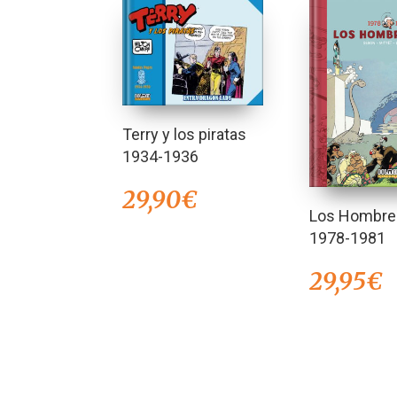
Terry y los piratas
1934-1936
29,90
€
Los Hombre
1978-1981
29,95
€