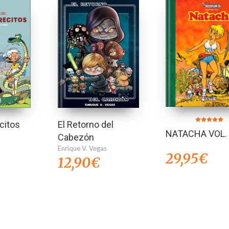
El Retorno del
citos
Valorado en
NATACHA VOL.
5.00
Cabezón
de 5
Enrique V. Vegas
29,95
€
12,90
€